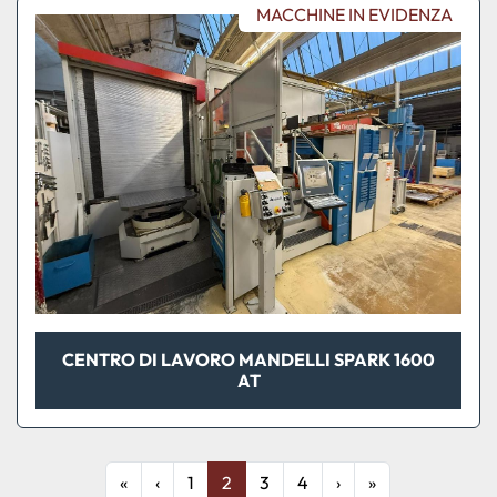
MACCHINE IN EVIDENZA
CENTRO DI LAVORO MANDELLI SPARK 1600
AT
«
‹
1
2
3
4
›
»