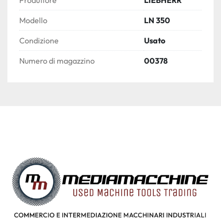
Peso macchinario 14 ton
Modello
LN 350
Condizione
Usato
Numero di magazzino
00378