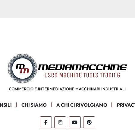
NSILI
CHI SIAMO
A CHI CI RIVOLGIAMO
PRIVAC
facebook
instagram
youtube
pinterest