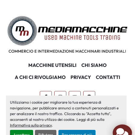
MACCHINE UTENSILI
CHI SIAMO
A CHI CI RIVOLGIAMO
PRIVACY
CONTATTI
facebook
instagram
youtube
pinterest
Utilizziamo i cookie per migliorare la tua esperienza di
navigazione, per pubblicare annunci o contenuti personalizzati e
Machinio System
sito web di
Machinio
per analizzare il nostro traffico. Cliccando su "Accetta tutto",
acconsenti al nostro utilizzo dei cookie. Leggi di più sulla
Personalizza le preferenze sui Cookies
Informativa sulla privacy
.
Accettare
Rifiutare
Per saperne di più