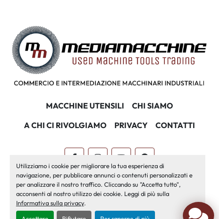
MACCHINE UTENSILI
CHI SIAMO
A CHI CI RIVOLGIAMO
PRIVACY
CONTATTI
facebook
instagram
youtube
pinterest
Utilizziamo i cookie per migliorare la tua esperienza di
navigazione, per pubblicare annunci o contenuti personalizzati e
Machinio System
sito web di
Machinio
per analizzare il nostro traffico. Cliccando su "Accetta tutto",
acconsenti al nostro utilizzo dei cookie. Leggi di più sulla
Personalizza le preferenze sui Cookies
Informativa sulla privacy
.
Accettare
Rifiutare
Per saperne di più