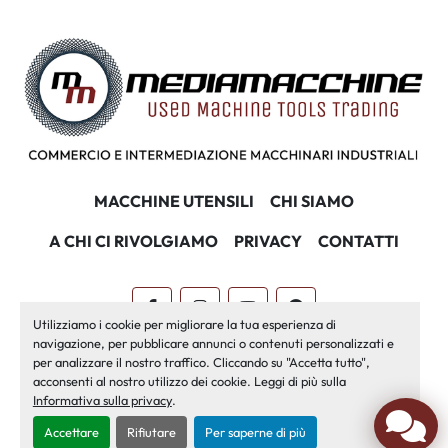
MACCHINE UTENSILI
CHI SIAMO
A CHI CI RIVOLGIAMO
PRIVACY
CONTATTI
facebook
instagram
youtube
pinterest
Utilizziamo i cookie per migliorare la tua esperienza di
navigazione, per pubblicare annunci o contenuti personalizzati e
Machinio System
sito web di
Machinio
per analizzare il nostro traffico. Cliccando su "Accetta tutto",
acconsenti al nostro utilizzo dei cookie. Leggi di più sulla
Personalizza le preferenze sui Cookies
Informativa sulla privacy
.
Accettare
Rifiutare
Per saperne di più