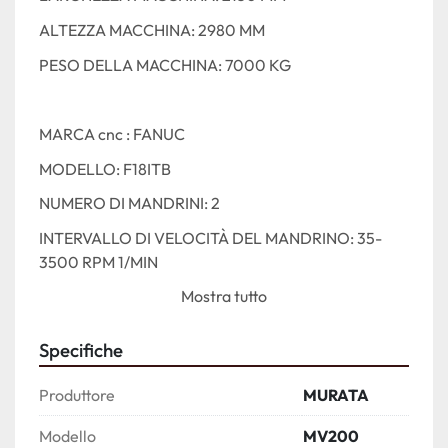
ALTEZZA MACCHINA: 2980 MM 
PESO DELLA MACCHINA: 7000 KG
MARCA cnc : FANUC 
MODELLO: F18ITB
NUMERO DI MANDRINI: 2 
INTERVALLO DI VELOCITÀ DEL MANDRINO: 35-
3500 RPM 1/MIN
Mostra tutto
MOVIMENTO ASSE-X: 190 MM 
Specifiche
MOVIMENTO ASSE-Z: 170 MM 
Produttore
MURATA
PEZZO IN LAVORAZIONE
DIAMETRO DEL PEZZO: 250/350 MM 
Modello
MV200