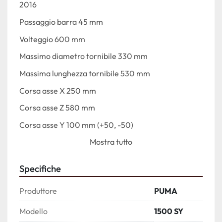
2016
Passaggio barra 45 mm
Volteggio 600 mm
Massimo diametro tornibile 330 mm
Massima lunghezza tornibile 530 mm
Corsa asse X 250 mm
Corsa asse Z 580 mm
Corsa asse Y 100 mm (+50, -50)
Mostra tutto
Corsa asse B 580 mm
RPM 6000
Specifiche
Naso mandrino ASA 5
Produttore
PUMA
Diametro cuscinetto 90 mm
Foro mandrino 53 mm
Modello
1500 SY