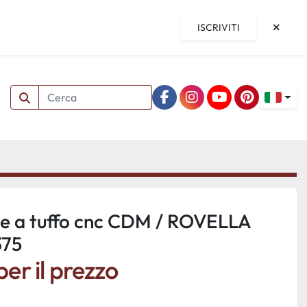
ISCRIVITI
facebook
instagram
youtube
pinterest
ne a tuffo cnc CDM / ROVELLA
75
er il prezzo