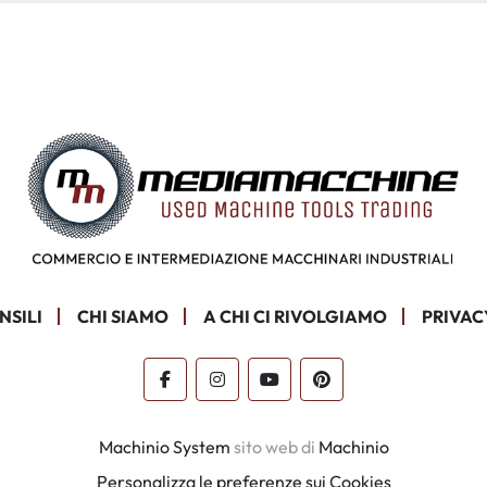
NSILI
CHI SIAMO
A CHI CI RIVOLGIAMO
PRIVAC
facebook
instagram
youtube
pinterest
Machinio System
sito web di
Machinio
Personalizza le preferenze sui Cookies