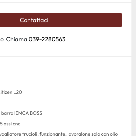
Contattaci
o
Chiama
039-2280563
Citizen L20
di barra IEMCA BOSS
5 assi cnc
gliatore trucioli, funzionante, lavoraIone solo con olio 