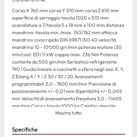
Corsa X 760 mm corsa Y 510 mm corsa Z 610 mm 
superficie di serraggio tavola 1020 x 510 mm 
scanalature a T/tavola 5 x 18 mm x 100 mm distanza 
mandrino-tavola min./max. 150/762 mm attacco 
mandrino cono ripido DIN 69871 ISO 40 velocità 
mandrino 10 - 10'000 giri/min potenza motore (30 
min/cost. ED) 11 kW coppia max. 236 Nm Potenza 
costante da 500 giri/min Serbatoio refrigerante 
190 l Guida lineare a cuscinetti a sfera negli assi X, Y, 
Z Eilang X / Y / Z 30 / 30 / 20 Avanzamenti 
programmabili 3,0 - 7600 mm/min Precisione di 
posizionamento +/- 0,01 mm Ripetibilità +/- 0,005 
mm Velocità di avanzamento fresatura 3,0 - 11400 
mm/min Carico tavola 1000 kg Cambio utensile 
Mostra tutto
automatico (doppio braccio) 24 stazioni Diametro 
utensile max. 80 mm Lunghezza utensile max. 
Lunghezza utensile 300 mm Peso utensile max. 7 kg 
Specifiche
Peso macchina 4700 kg Ingombro L x P x A 