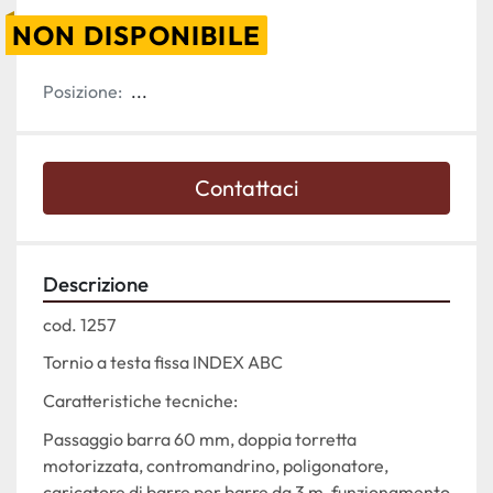
NON DISPONIBILE
Posizione:
...
Contattaci
Descrizione
cod. 1257
Tornio a testa fissa INDEX ABC
Caratteristiche tecniche:
Passaggio barra 60 mm, doppia torretta 
motorizzata, contromandrino, poligonatore, 
caricatore di barre per barre da 3 m, funzionamento 