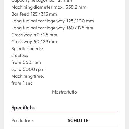
Machining diameter max.  358.2 mm

Bar feed  125 / 315 mm

Longitudinal carriage way  125 / 100 mm

Longitudinal carriage way  160 / 125 mm

Cross way  40 / 25 mm

Cross way  50 / 29 mm

Spindle speeds:

stepless

from  560 rpm

up to  5000 rpm

Machining time:

from  1 sec

up to  125 sec

Mostra tutto
Voltage 50 Hz 3x  400 Volt

Power  22 kW

Specifiche
Machine's weight about  10900 kg

Overall dimensions machine:

Produttore
SCHUTTE
Length  6100 mm
